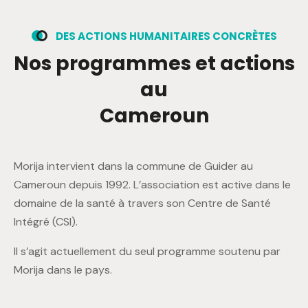
D
E
S
A
C
T
I
O
N
S
H
U
M
A
N
I
T
A
I
R
E
S
C
O
N
C
R
È
T
E
S
N
o
s
p
r
o
g
r
a
m
m
e
s
e
t
a
c
t
i
o
n
s
a
u
C
a
m
e
r
o
u
n
Morija intervient dans la commune de Guider au
Cameroun depuis 1992. L’association est active dans le
domaine de la santé à travers son Centre de Santé
Intégré (CSI).
Il s’agit actuellement du seul programme soutenu par
Morija dans le pays.