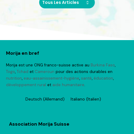
Tous Les Articles
Tous Les Articles
Morija en bref
Morija est une ONG franco-suisse active au
Burkina Faso
,
Togo
,
Tchad
et
Cameroun
pour des actions durables en
nutrition
,
eau-assainissement-hygiène
,
santé
,
éducation
,
développement rural
et
aide humanitaire
.
Deutsch
(
Allemand
)
Italiano
(
Italien
)
Association Morija Suisse