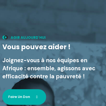
A
G
I
R
A
U
J
O
U
R
D
'
H
U
I
V
o
u
s
p
o
u
v
e
z
a
i
d
e
r
!
J
o
i
g
n
e
z
-
v
o
u
s
à
n
o
s
é
q
u
i
p
e
s
e
n
A
f
r
i
q
u
e
:
e
n
s
e
m
b
l
e
,
a
g
i
s
s
o
n
s
a
v
e
c
e
f
f
i
c
a
c
i
t
é
c
o
n
t
r
e
l
a
p
a
u
v
r
e
t
é
!
Faire Un Don
Faire Un Don