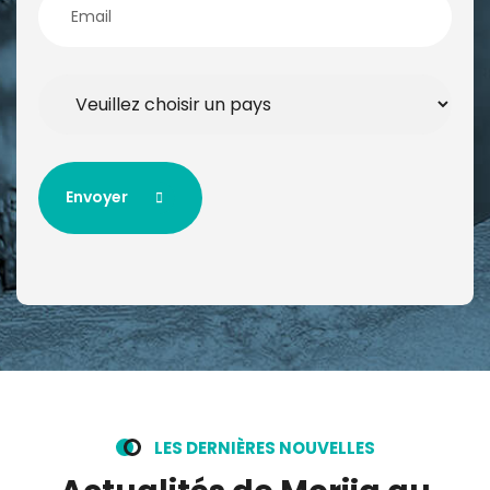
Envoyer
Envoyer
Alternative:
L
E
S
D
E
R
N
I
È
R
E
S
N
O
U
V
E
L
L
E
S