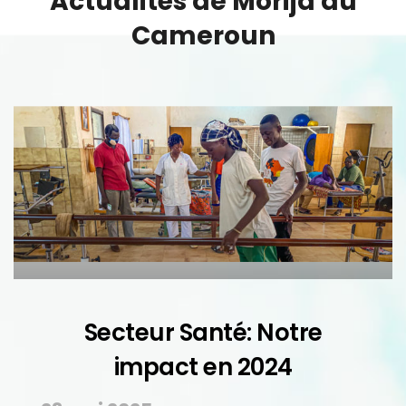
A
c
t
u
a
l
i
t
é
s
d
e
M
o
r
i
j
a
a
u
C
a
m
e
r
o
u
n
Secteur Santé: Notre
impact en 2024