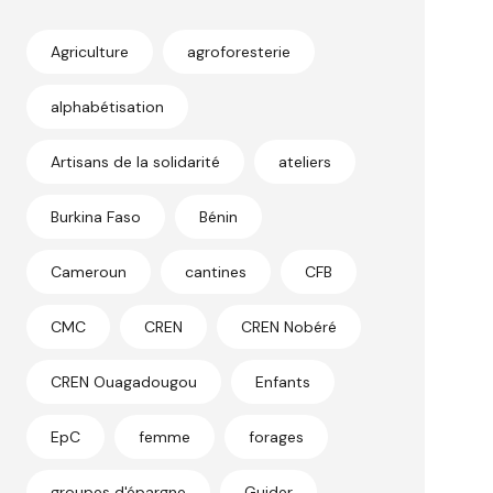
Agriculture
agroforesterie
alphabétisation
Artisans de la solidarité
ateliers
Burkina Faso
Bénin
Cameroun
cantines
CFB
CMC
CREN
CREN Nobéré
CREN Ouagadougou
Enfants
EpC
femme
forages
groupes d'épargne
Guider